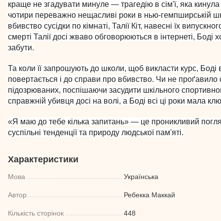
краще не згадувати минуле — трагедію в сім'ї, яка кинула т
чотири переважно нещасливі роки в нью-гемпширській шко
вбивство сусідки по кімнаті, Талії Кіт, навесні їх випускног
смерті Талії досі жваво обговорюються в інтернеті, Боді 
забути.
Та коли її запрошують до школи, щоб викласти курс, Боді
повертається і до справи про вбивство. Чи не проґавило 
підозрюваних, поспішаючи засудити шкільного спортивно
справжній убивця досі на волі, а Боді всі ці роки мала кл
«Я маю до тебе кілька запитань» — це проникливий погля
суспільні тенденції та природу людської пам'яті.
Характеристики
Мова
Українська
Автор
Ребекка Маккай
Кількість сторінок
448