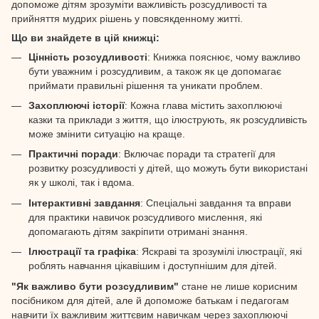
допоможе дітям зрозуміти важливість розсудливості та
прийняття мудрих рішень у повсякденному житті.
Що ви знайдете в цій книжці:
Цінність розсудливості
: Книжка пояснює, чому важливо
бути уважним і розсудливим, а також як це допомагає
приймати правильні рішення та уникати проблем.
Захоплюючі історії
: Кожна глава містить захоплюючі
казки та приклади з життя, що ілюструють, як розсудливість
може змінити ситуацію на краще.
Практичні поради
: Включає поради та стратегії для
розвитку розсудливості у дітей, що можуть бути використані
як у школі, так і вдома.
Інтерактивні завдання
: Спеціальні завдання та вправи
для практики навичок розсудливого мислення, які
допомагають дітям закріпити отримані знання.
Ілюстрації та графіка
: Яскраві та зрозумілі ілюстрації, які
роблять навчання цікавішим і доступнішим для дітей.
"Як важливо бути розсудливим"
стане не лише корисним
посібником для дітей, але й допоможе батькам і педагогам
навчити їх важливим життєвим навичкам через захоплюючі