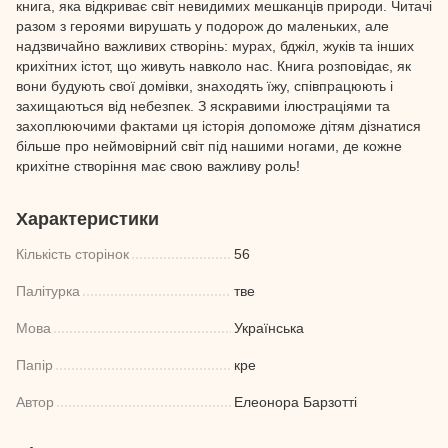
книга, яка відкриває світ невидимих мешканців природи. Читачі
разом з героями вирушать у подорож до маленьких, але
надзвичайно важливих створінь: мурах, бджіл, жуків та інших
крихітних істот, що живуть навколо нас. Книга розповідає, як
вони будують свої домівки, знаходять їжу, співпрацюють і
захищаються від небезпек. З яскравими ілюстраціями та
захоплюючими фактами ця історія допоможе дітям дізнатися
більше про неймовірний світ під нашими ногами, де кожне
крихітне створіння має свою важливу роль!
Характеристики
Кількість сторінок
56
Палітурка
тве
Мова
Українська
Папір
кре
Автор
Елеонора Барзотті