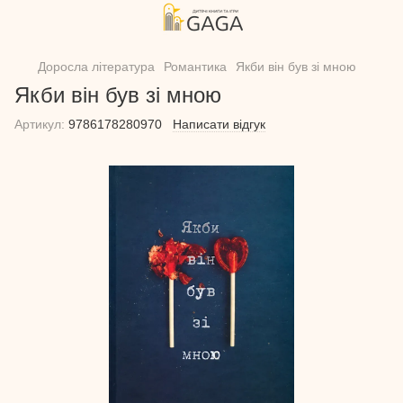
Доросла література
Романтика
Якби він був зі мною
Якби він був зі мною
Артикул:
9786178280970
Написати відгук