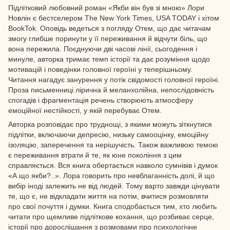
Підлітковий любовний роман «Якби він був зі мною» Лори
Новлін є бестселером The New York Times, USA TODAY і хітом
BookTok. Оповідь ведеться з погляду Отем, що дає читачам
змогу глибше поринути у її переживання й відчути біль, що
вона пережила. Поєднуючи дві часові лінії, сьогодення і
минуле, авторка тримає темп історії та дає розуміння щодо
мотивацій і поведінки головної героїні у теперішньому.
Читання нагадує занурення у потік свідомості головної героїні.
Проза письменниці лірична й меланхолійна, непослідовність
спогадів і фрагментація речень створюють атмосферу
емоційної нестійкості, у якій перебуває Отем.
Авторка розповідає про труднощі, з якими можуть зіткнутися
підлітки, включаючи депресію, низьку самооцінку, емоційну
ізоляцію, заперечення та нерішучість. Також важливою темою
є переживання втрати й те, як юне покоління з цим
справляється. Вся книга обертається навколо сумнівів і думок
«А що якби?..». Лора говорить про невблаганність долі, й що
вибір іноді залежить не від людей. Тому варто завжди цінувати
те, що є, не відкладати життя на потім, вчитися розмовляти
про свої почуття і думки. Книга сподобається тим, хто любить
читати про щемливе підліткове кохання, що розбиває серце,
історії про дорослішання з розмовами про психологічне