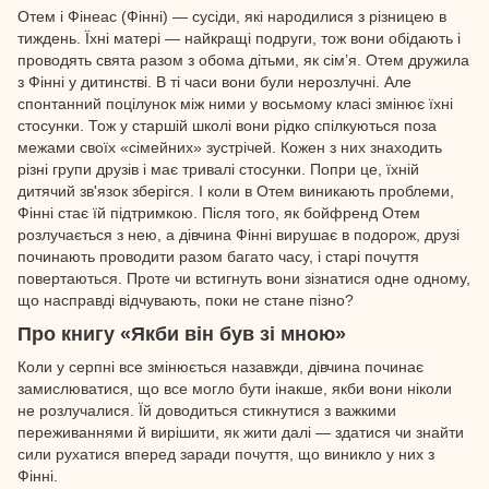
Отем і Фінеас (Фінні) — сусіди, які народилися з різницею в
тиждень. Їхні матері — найкращі подруги, тож вони обідають і
проводять свята разом з обома дітьми, як сім’я. Отем дружила
з Фінні у дитинстві. В ті часи вони були нерозлучні. Але
спонтанний поцілунок між ними у восьмому класі змінює їхні
стосунки. Тож у старшій школі вони рідко спілкуються поза
межами своїх «сімейних» зустрічей. Кожен з них знаходить
різні групи друзів і має тривалі стосунки. Попри це, їхній
дитячий зв'язок зберігся. І коли в Отем виникають проблеми,
Фінні стає їй підтримкою. Після того, як бойфренд Отем
розлучається з нею, а дівчина Фінні вирушає в подорож, друзі
починають проводити разом багато часу, і старі почуття
повертаються. Проте чи встигнуть вони зізнатися одне одному,
що насправді відчувають, поки не стане пізно?
Про книгу «Якби він був зі мною»
Коли у серпні все змінюється назавжди, дівчина починає
замислюватися, що все могло бути інакше, якби вони ніколи
не розлучалися. Їй доводиться стикнутися з важкими
переживаннями й вирішити, як жити далі — здатися чи знайти
сили рухатися вперед заради почуття, що виникло у них з
Фінні.