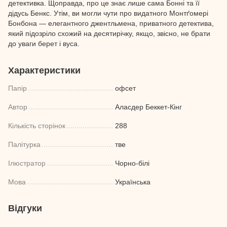
детективка. Щоправда, про це знає лише сама Бонні та її
дідусь Бенкс. Утім, ви могли чути про видатного Монтґомері
Бонбона — елегантного джентльмена, приватного детектива,
який підозріло схожий на десятирічку, якщо, звісно, не брати
до уваги берет і вуса.
Характеристики
Папір
офсет
Автор
Аласдер Беккет-Кінг
Кількість сторінок
288
Палітурка
тве
Ілюстратор
Чорно-білі
Мова
Українська
Відгуки